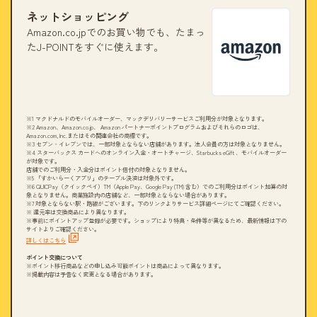
ネットショッピング
Amazon.co.jpでのお買い物でも、たまっ
たJ-POINTをすぐに使えます。
※1 マクドナルドのモバイルオーダー、マックデリバリーサービスご利用分が対象となります。
※2 Amazon、Amazon.co.jp、 Amazon パートナーポイントプログラムおよびそれらのロゴは、
Amazon.com, Inc.またはその関連会社の商標です。
※3 セブン‐イレブンでは、一部対象とならない店舗があります。法人会員の方は対象となりません。
※4 スターバックス カードへのオンライン入金・オートチャージ、Starbucks eGift 、モバイルオーダー
が対象です。
店舗でのご利用分・入金分はポイント倍付の対象となりません。
※5 「すかいらーくアプリ」のテーブル決済は対象外です。
※6 QUICPay（クイックペイ）TM（Apple Pay、Google Pay (TM) 含む）でのご利用分はポイント加算の対
象となりません。商業施設内の店舗など、一部対象とならない場合があります。
※7 対象とならない駅・路線がございます。下のリンクよりサービス詳細ページにてご確認ください。
※ 還元率は交換商品により異なります。
※事前にポイントアップ登録が必要です。ショップにより特典・条件等が異なるため、最新情報は下の
サイトよりご確認ください。
詳しくはこちら
ポイント交換について
※ポイント移行商品などの申し込み可能ポイントは商品によって異なります。
※掲載内容は予告なく変更となる場合があります。