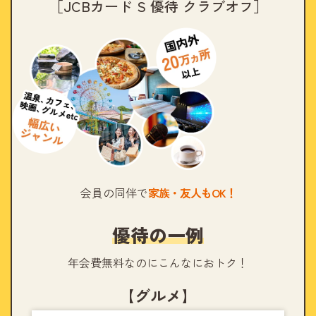
［JCBカード S 優待 クラブオフ］
会員の同伴で
家族・友人もOK！
優待の一例
年会費無料なのにこんなにおトク！
【グルメ】