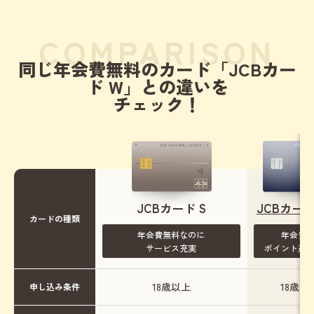
COMPARISON
同じ年会費無料のカード
「JCBカー
ド W」との違いを
チェック！
JCBカード S
JCBカード
カードの種類
年会費無料なのに
年会費
サービス充実
ポイント還
18歳以上
18歳~3
申し込み条件