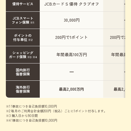
JCBカード S 優待 クラブオフ
━
優待サービス
JCBスマート
30,000円
━
フォン保険
※1
ポイントの
200円で1ポイント
200円で2
付与単位
※2
ショッピング
年間最高100万円
年間最高1
ガード保険
※3 ※4
国内旅行
━
━
傷害保険
海外旅行
最高2,000万円
最高2,00
傷害保険
※1 1事故につき自己負担額10,000円
※2 毎月のご利用合計金額200円（税込）ごとに1ポイント付与します。
※3 購入日から90日間
※4 1事故につき自己負担額10,000円