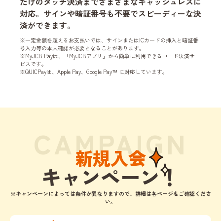
だけのタッチ決済までさまざまなキャッシュレスに
対応。サインや暗証番号も不要でスピーディーな決
済ができます。
※一定金額を超えるお支払いでは、サインまたはICカードの挿入と暗証番
号入力等の本人確認が必要となることがあります。
※MyJCB Payは、「MyJCBアプリ」から簡単に利用できるコード決済サー
ビスです。
※QUICPayは、Apple Pay、Google Pay™ に対応しています。
CAMPAIGN
新規入会
キャンペーン！
※キャンペーンによっては条件が異なりますので、
詳細は各ページをご確認くださ
い。