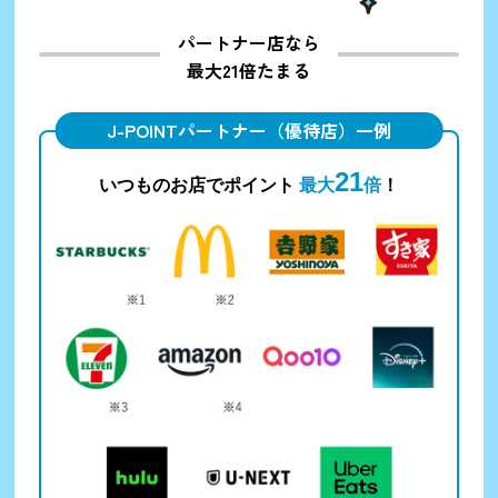
パートナー店なら
最大21倍たまる
J-POINTパートナー（優待店）一例
21
いつものお店でポイント
最大
倍
！