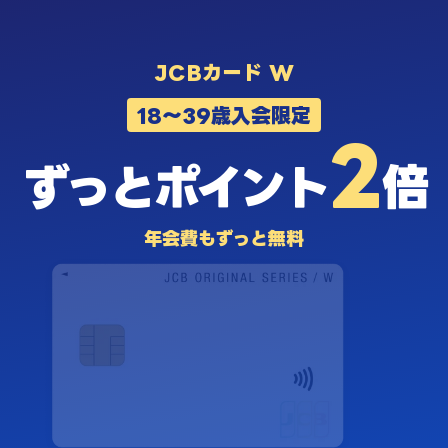
JCBカード W
18〜39歳入会限定
2
ずっと
ポイント
倍
年会費もずっと無料