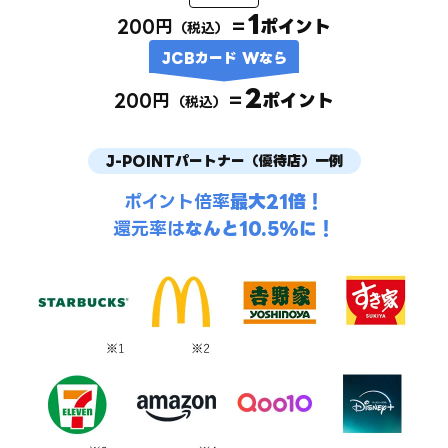
1
200円
＝
ポイント
（税込）
JCBカード Wなら
2
200円
＝
ポイント
（税込）
J-POINTパートナー（優待店）一例
ポイント倍率
最大21倍！
還元率は
なんと10.5%に！