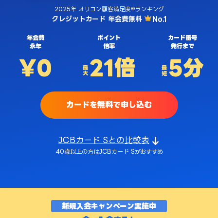
2025年 オリコン顧客満足度®ランキング
クレジットカード 年会費無料
No.1
年会費
ポイント
カード番号
永年
倍率
発行まで
¥0
21倍
5分
最大
最短
カードを無料で申し込む
JCBカード Sとの比較表
40歳以上の方はJCBカード Sがおすすめ
新規入会キャンペーン実施中