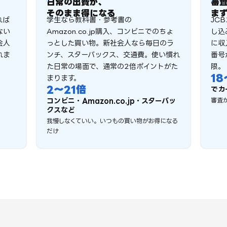
日常の出費が、
審
そのまま得になる
ま
れば
学生なら教科書・参考書の
JC
ない
Amazon.co.jp購入、コンビニでのちょ
し込
会人
っとした買い物。新社会人なら毎日のラ
に収
れま
ンチ、スターバックス、交通費。使い慣れ
番号
た日常の場面で、通常の2倍ポイントがた
限。
18
まります。
2〜21
倍
でカ
コンビニ・Amazon.co.jp・スターバッ
審査
クスなど
我慢しなくていい。いつもの買い物がお得になる
だけ