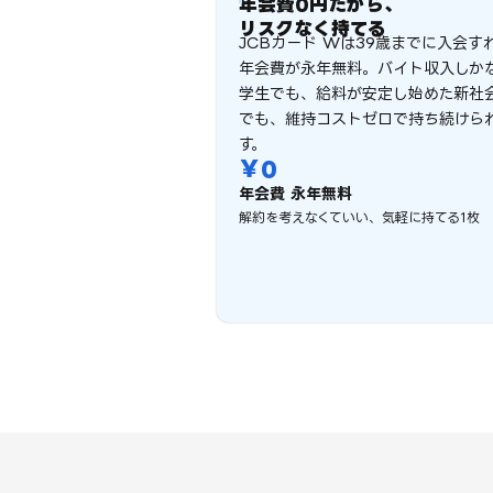
年会費0円だから、
リスクなく持てる
JCBカード Wは39歳までに入会す
年会費が永年無料。バイト収入しか
学生でも、給料が安定し始めた新社
でも、維持コストゼロで持ち続けら
す。
￥
0
年会費 永年無料
解約を考えなくていい、気軽に持てる1枚