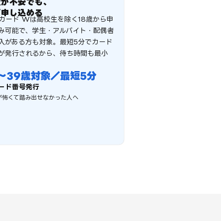
査が不安でも、
ず申し込める
Bカード Wは高校生を除く18歳から申
み可能で、学生・アルバイト・配偶者
入がある方も対象。最短5分でカード
が発行されるから、待ち時間も最小
〜39
歳対象／最短
5
分
ード番号発行
が怖くて踏み出せなかった人へ