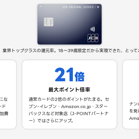
、業界トップクラスの還元率。18〜39歳限定だから実現できた、とって
21
倍
最大ポイント倍率
にな
通常カードの2倍のポイントがたまる。セ
ナン
ード
ブン-イレブン・Amazon.co.jp・スター
を発
追加費
バックスなど対象店（J-POINTパートナ
Ama
ー）ではさらにアップ。