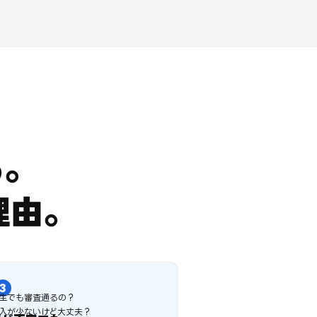
も。
理由。
生でも審査通るの？
入が少ないけど大丈夫？