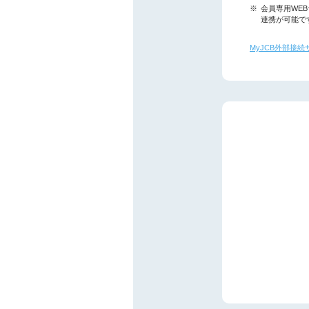
※
会員専用WEB
連携が可能で
MyJCB外部接