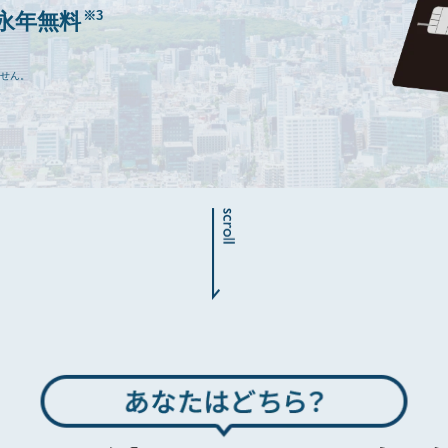
※3
費永年無料
ません。
。